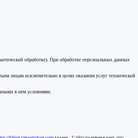
оматической обработке). При обработке персональных данных
тьим лицам исключительно в целях оказания услуг технической
анными в нем условиями.
ttps://klient.tatianindom.com
(далее - Сайт) подтверждает, что