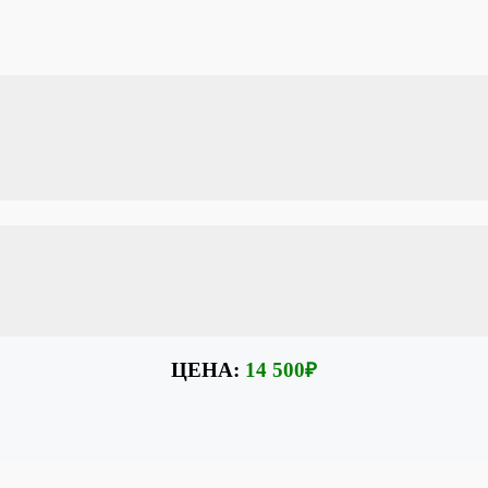
винутые рецептуры кремов (паркет из 6 мастер-кла
 бактерий и комбучей
той
ЦЕНА:
14 500
₽