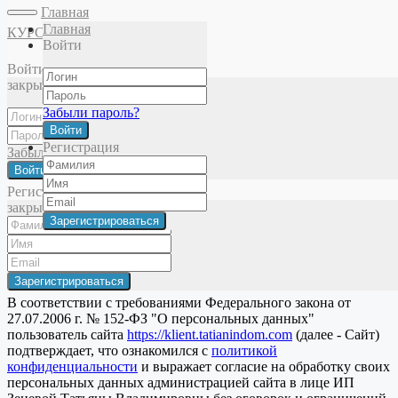
Главная
Главная
КУРСЫ
Войти
Главная
Фейсология
Анатомия лица
Кости черепа
Войти
закрыть
Забыли пароль?
Политика конфиденциальности
Войти
Публичная оферта
Регистрация
Забыли пароль?
Войти
© 2025 Татьяна Зенева. Все права защищены
Регистрация
×
закрыть
закрыть
Пользовательское соглашение
Соглашение на обработку персональных данных
В соответствии с требованиями Федерального закона от
27.07.2006 г. № 152-ФЗ "О персональных данных"
пользователь сайта
https://klient.tatianindom.com
(далее - Сайт)
подтверждает, что ознакомился с
политикой
конфиденциальности
и выражает согласие на обработку своих
персональных данных администрацией сайта в лице ИП