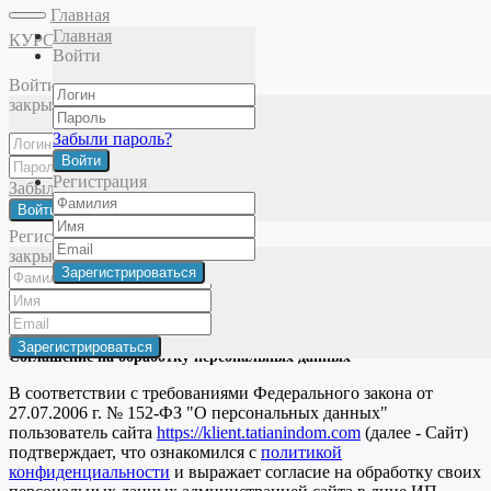
Главная
Главная
КУРСЫ
Войти
Главная
Фейсология
Анатомия лица
Мышца, поднимающая
Войти
верхнюю губу и крыло носа
закрыть
Забыли пароль?
Войти
Политика конфиденциальности
Регистрация
Забыли пароль?
Публичная оферта
Войти
© 2025 Татьяна Зенева. Все права защищены
Регистрация
закрыть
×
закрыть
Пользовательское соглашение
Соглашение на обработку персональных данных
В соответствии с требованиями Федерального закона от
27.07.2006 г. № 152-ФЗ "О персональных данных"
пользователь сайта
https://klient.tatianindom.com
(далее - Сайт)
подтверждает, что ознакомился с
политикой
конфиденциальности
и выражает согласие на обработку своих