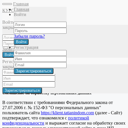
Главная
Главная
КУРСЫ
Войти
Главная
Фейсология
Анатомия лица
Мышцы шеи. Грудинно-
Войти
ключично-сосцевидная мышца
закрыть
Забыли пароль?
Войти
Политика конфиденциальности
Регистрация
Забыли пароль?
Публичная оферта
Войти
© 2025 Татьяна Зенева. Все права защищены
Регистрация
закрыть
×
закрыть
Пользовательское соглашение
Соглашение на обработку персональных данных
В соответствии с требованиями Федерального закона от
27.07.2006 г. № 152-ФЗ "О персональных данных"
пользователь сайта
https://klient.tatianindom.com
(далее - Сайт)
подтверждает, что ознакомился с
политикой
конфиденциальности
и выражает согласие на обработку своих