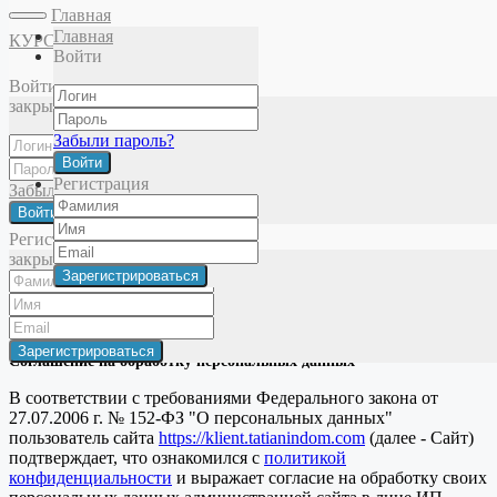
Главная
Главная
КУРСЫ
Войти
Главная
Фейсология
Анатомия лица
Мышцы шеи.
Войти
Подподъязычные мышцы
закрыть
Забыли пароль?
Войти
Политика конфиденциальности
Регистрация
Забыли пароль?
Публичная оферта
Войти
© 2025 Татьяна Зенева. Все права защищены
Регистрация
закрыть
×
закрыть
Пользовательское соглашение
Соглашение на обработку персональных данных
В соответствии с требованиями Федерального закона от
27.07.2006 г. № 152-ФЗ "О персональных данных"
пользователь сайта
https://klient.tatianindom.com
(далее - Сайт)
подтверждает, что ознакомился с
политикой
конфиденциальности
и выражает согласие на обработку своих