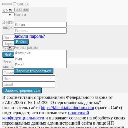
Главная
Главная
КУРСЫ
Войти
Главная
Чистопитание
Урок 14
Войти
закрыть
Забыли пароль?
Политика конфиденциальности
Войти
Публичная оферта
Регистрация
Забыли пароль?
Войти
© 2025 Татьяна Зенева. Все права защищены
Регистрация
×
закрыть
закрыть
Пользовательское соглашение
Соглашение на обработку персональных данных
В соответствии с требованиями Федерального закона от
27.07.2006 г. № 152-ФЗ "О персональных данных"
пользователь сайта
https://klient.tatianindom.com
(далее - Сайт)
подтверждает, что ознакомился с
политикой
конфиденциальности
и выражает согласие на обработку своих
персональных данных администрацией сайта в лице ИП