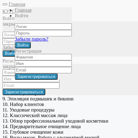
Главная
Главная
КУРСЫ
Войти
Войти
Главная
Я - косметолог
Урок 13. Обзор профессиональной уход
закрыть
Забыли пароль?
Уроки курса:
Войти
Забыли пароль?
Регистрация
Войти
1. Юридические основы деятельности косметолога
2. Рабочее место и форма. Самое необходимое
Регистрация
3. Коррекция и окраска бровей
закрыть
4. Коррекция и окраска бровей и ресниц. Практика
5. Ваш прайс. Формирование цены на услуги
6. Процедуры и навыки, которые окупаются
7. Виды эпиляции
8. Эпиляция. Практика
9. Эпиляция подмышек и бикини
10. Набор клиентов
11. Уходовые процедуры
12. Классический массаж лица
13. Обзор профессиональной уходовой косметики
14. Предварительное очищение лица
15. Глубокое очищение кожи
16. Виды масок. Работа с альгинатной маской