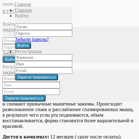
Главная
Главная
КУРСЫ
Войти
Главная
Комплексы и массаж
Комплекс упражнений «Губки
Войти
бантиком»
закрыть
Комплекс упражнений «Губки бантиком»
Забыли пароль?
Войти
Комплекс упражнений и массажных техник для
Регистрация
Забыли пароль?
восстановления объема и формы губ.
Войти
Продолжительность около 15 минут.
Регистрация
закрыть
Упражнения задействуют круговую мышцу рта и подлежащие
мышцы, приводя в тонус мышцы - леваторы и вызывая
активное кровенаполнение.
Массажные приемы включают интрабуккальное воздействие
и снимают привычные мышечные зажимы.
Происходит
разволокнение спаек и расслабление спазмированных мышц,
в результате чего углы рта поднимаются, объем
восстанавливается, форма становится более выразительной и
красивой.
Доступ к комплексу:
12 месяцев ( сразу после оплаты).