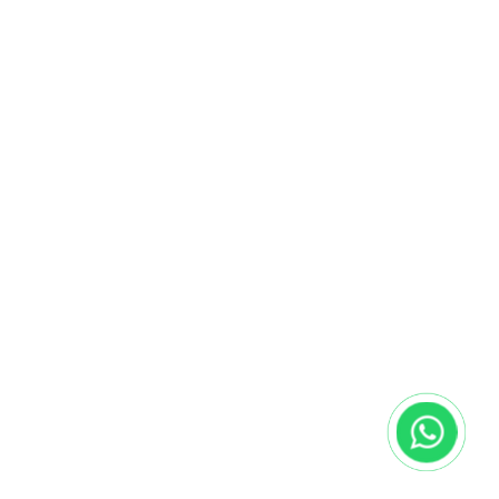
Васенина
Врач педиатр. Решила посвятить себя косметологии, освоила
массаж, фейсбилдинг и кремоварение.
Людмила