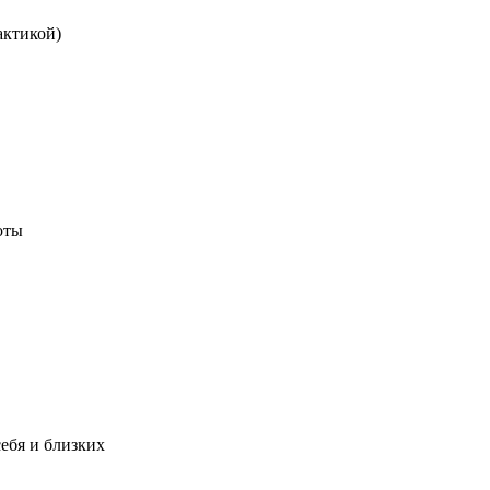
актикой)
оты
ебя и близких