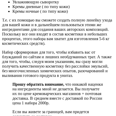
Увлажняющую сыворотку
Кремы дневные ( по типу кожи)
Кремы ночные ( по типу кожи)
Т.е. с их помощью вы сможете создать полную линейку ухода
для вашей кожи и в дальнейшем пользоваться этими же
ингредиентами для создания ваших авторских композиций.
Поскольку все они входят в состав косметики в небольших
процентах, этого набора вам хватит для изготовления 5-6 кг
косметических средств).
Набор сформирован для того, чтобы избавить вас от
блужданий по сайтам и лишних необдуманных трат. А также
для того, чтобы, следуя моим указаниям, вы сразу могли
получить качественную косметику без расслойки эмульсий,
без многочисленных химических опытов, разочарований и
выливания готового продукта в унитаз.
Прошу обратить внимание,
что никакой наценки
на ингредиенты мной не делается. Вы получаете
их по цене кремоварческих магазинов + почтовая
доставка. В среднем вместе с доставкой по России
цена 1 набора 2000р.
Если вы живете за границей, вам придется