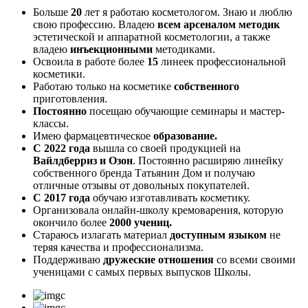
Больше
20
лет я работаю косметологом. Знаю и люблю
свою профессию. Владею
всем арсеналом методик
эстетической и аппаратной косметологии, а также
владею
инъекционными
методиками.
Освоила в работе более
15
линеек профессиональной
косметики.
Работаю только на косметике
собственного
приготовления.
Постоянно
посещаю обучающие семинары и мастер-
классы.
Имею фармацевтическое
образование.
С 2022 года
вышла со своей продукцией на
Вайлдберриз и Озон
. Постоянно расширяю линейку
собственного бренда Татьянин Дом и получаю
отличные отзывы от довольных покупателей.
С 2017 года
обучаю изготавливать косметику.
Организовала онлайн-школу кремоварения, которую
окончило более
2000 учениц.
Стараюсь излагать материал
доступным языком
не
теряя качества и профессионализма.
Поддерживаю
дружеские отношения
со всеми своими
ученицами с самых первых выпусков Школы.