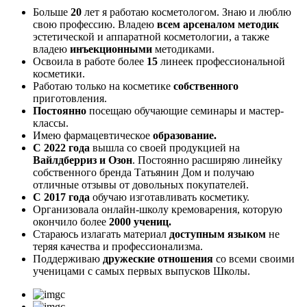
Больше
20
лет я работаю косметологом. Знаю и люблю
свою профессию. Владею
всем арсеналом методик
эстетической и аппаратной косметологии, а также
владею
инъекционными
методиками.
Освоила в работе более
15
линеек профессиональной
косметики.
Работаю только на косметике
собственного
приготовления.
Постоянно
посещаю обучающие семинары и мастер-
классы.
Имею фармацевтическое
образование.
С 2022 года
вышла со своей продукцией на
Вайлдберриз и Озон
. Постоянно расширяю линейку
собственного бренда Татьянин Дом и получаю
отличные отзывы от довольных покупателей.
С 2017 года
обучаю изготавливать косметику.
Организовала онлайн-школу кремоварения, которую
окончило более
2000 учениц.
Стараюсь излагать материал
доступным языком
не
теряя качества и профессионализма.
Поддерживаю
дружеские отношения
со всеми своими
ученицами с самых первых выпусков Школы.