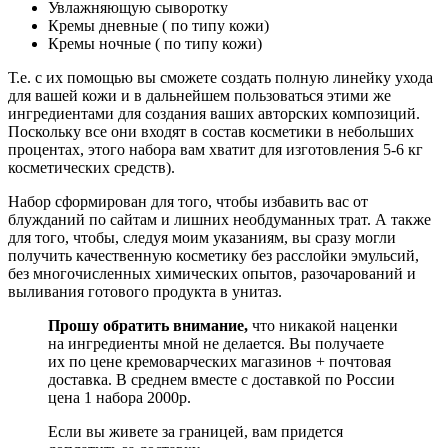
Увлажняющую сыворотку
Кремы дневные ( по типу кожи)
Кремы ночные ( по типу кожи)
Т.е. с их помощью вы сможете создать полную линейку ухода
для вашей кожи и в дальнейшем пользоваться этими же
ингредиентами для создания ваших авторских композиций.
Поскольку все они входят в состав косметики в небольших
процентах, этого набора вам хватит для изготовления 5-6 кг
косметических средств).
Набор сформирован для того, чтобы избавить вас от
блужданий по сайтам и лишних необдуманных трат. А также
для того, чтобы, следуя моим указаниям, вы сразу могли
получить качественную косметику без расслойки эмульсий,
без многочисленных химических опытов, разочарований и
выливания готового продукта в унитаз.
Прошу обратить внимание,
что никакой наценки
на ингредиенты мной не делается. Вы получаете
их по цене кремоварческих магазинов + почтовая
доставка. В среднем вместе с доставкой по России
цена 1 набора 2000р.
Если вы живете за границей, вам придется