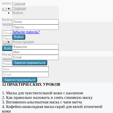
Главная
Главная
КУРСЫ
Войти
Главная
Школа кремоварения
Модули
КОСМЕТИЧЕСКИЕ
Войти
КОНФЕТЫ. МАСКИ
Теория. Урок 1
закрыть
Модуль «Косметические конфеты. Маски»
Забыли пароль?
Войти
Модуль посвящен маскам из глины, кофе, какао и чая. В него
Регистрация
Забыли пароль?
входит:
Войти
2 ТЕОРЕТИЧЕСКИХ УРОКА
Регистрация
закрыть
1. Глина. Классификация и состав глин. Принципы
использования глины в косметике
2. Чай, кофе, шоколад. Полезные свойства и действующие
вещества в косметике
12 ПРАКТИЧЕСКИХ УРОКОВ
1. Маска для чувствительной кожи с каолином
2. Как правильно наложить и снять глиняную маску
3. Витаминно-альгинатная маска с чаем матча
4. Кофейно-шоколадная маска-скраб для вялой атоничной
кожи