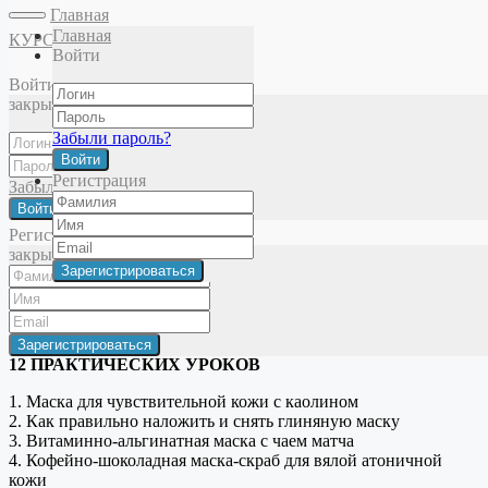
Главная
Главная
КУРСЫ
Войти
Главная
Школа кремоварения
Модули
КОСМЕТИЧЕСКИЕ
Войти
КОНФЕТЫ. МАСКИ
Теория. Урок 2
закрыть
Модуль «Косметические конфеты. Маски»
Забыли пароль?
Войти
Модуль посвящен маскам из глины, кофе, какао и чая. В него
Регистрация
Забыли пароль?
входит:
Войти
2 ТЕОРЕТИЧЕСКИХ УРОКА
Регистрация
закрыть
1. Глина. Классификация и состав глин. Принципы
использования глины в косметике
2. Чай, кофе, шоколад. Полезные свойства и действующие
вещества в косметике
12 ПРАКТИЧЕСКИХ УРОКОВ
1. Маска для чувствительной кожи с каолином
2. Как правильно наложить и снять глиняную маску
3. Витаминно-альгинатная маска с чаем матча
4. Кофейно-шоколадная маска-скраб для вялой атоничной
кожи