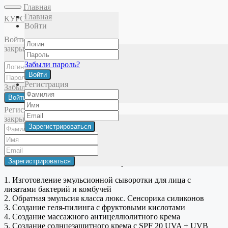
Главная
Главная
КУРСЫ
Войти
Главная
Школа кремоварения
Продвинутые рецептуры
Войти
кремов
Создание солнцезащитного крема с SPF 20 UVA +
закрыть
UVB защитой
Забыли пароль?
Материал доступен для следующих
Войти
Регистрация
тарифных планов:
Забыли пароль?
Войти
Регистрация
Продвинутые рецептуры кремов
закрыть
Продвинутые рецептуры кремов (паркет из 6
мастер-классов)
Этот пакет включает в себя мастер-классы:
1. Изготовление эмульсионной сыворотки для лица с
лизатами бактерий и комбучей
2. Обратная эмульсия класса люкс. Сенсорика силиконов
3. Создание геля-пилинга с фруктовыми кислотами
4. Создание массажного антицеллюлитного крема
5. Создание солнцезащитного крема с SPF 20 UVA + UVB