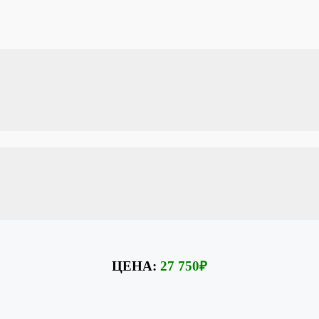
19. Практика. Программа ухода за жирными волосами. Кондици
Курс «Уход и косметика для волос»
ухода за волосами:
масок, бальзамов, сухих шампуней и концентратов, спреев и т.
ЦЕНА:
27 750
₽