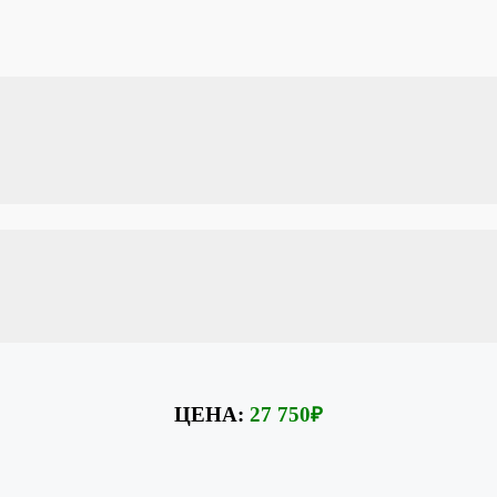
3. Самодиагностика видов алопеции
Курс «Уход и косметика для волос»
ухода за волосами:
масок, бальзамов, сухих шампуней и концентратов, спреев и т.
ЦЕНА:
27 750
₽