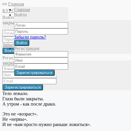
Главная
Главная
КУРСЫ
Войти
Войти
Главная
Витаминный баланс
Анатомия сна
закрыть
Забыли пароль?
Войти
Забыли пароль?
Регистрация
Войти
Регистрация
закрыть
Вы спите… но не отдыхаете?
Просыпаетесь разбитой, будто ночью работали вторую смену.
Тело лежало.
Глаза были закрыты.
А утром - как после драки.
Это не «возраст».
Не «нервы».
И не «вам просто нужно раньше ложиться».